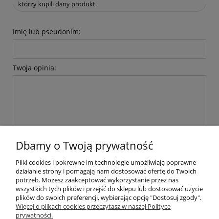
którzy kupili dany produkt.
Imię lub pseudonim:
Twoja opinia:
wyślij
Dbamy o Twoją prywatność
Pliki cookies i pokrewne im technologie umożliwiają poprawne
działanie strony i pomagają nam dostosować ofertę do Twoich
Pomoc
potrzeb. Możesz zaakceptować wykorzystanie przez nas
wszystkich tych plików i przejść do sklepu lub dostosować użycie
plików do swoich preferencji, wybierając opcję "Dostosuj zgody".
Moje konto
Więcej o plikach cookies przeczytasz w naszej Polityce
prywatności.