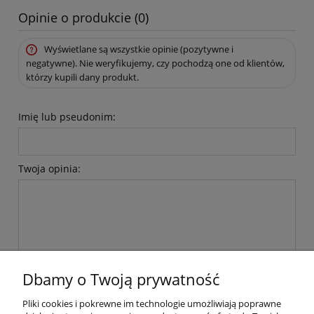
Opinie o produkcie (0)
Wyświetlane są wszystkie opinie (pozytywne i
negatywne). Nie weryfikujemy, czy pochodzą one od klientów,
którzy kupili dany produkt.
Imię lub pseudonim:
Twoja opinia:
wyślij
Dbamy o Twoją prywatność
Pliki cookies i pokrewne im technologie umożliwiają poprawne