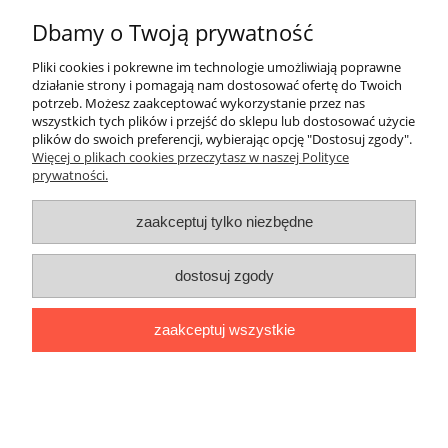
Dbamy o Twoją prywatność
Informacje
Pliki cookies i pokrewne im technologie umożliwiają poprawne
O nas
działanie strony i pomagają nam dostosować ofertę do Twoich
potrzeb. Możesz zaakceptować wykorzystanie przez nas
wszystkich tych plików i przejść do sklepu lub dostosować użycie
plików do swoich preferencji, wybierając opcję "Dostosuj zgody".
Stworzone przez Online-Art.pl
Więcej o plikach cookies przeczytasz w naszej Polityce
prywatności.
pokaż pełną wersję strony
Sklep internetowy Shoper.pl
zaakceptuj tylko niezbędne
dostosuj zgody
zaakceptuj wszystkie