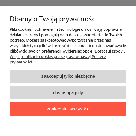
Dbamy o Twoją prywatność
Pliki cookies i pokrewne im technologie umożliwiają poprawne
działanie strony i pomagają nam dostosować ofertę do Twoich
Pomoc
potrzeb. Możesz zaakceptować wykorzystanie przez nas
wszystkich tych plików i przejść do sklepu lub dostosować użycie
plików do swoich preferencji, wybierając opcję "Dostosuj zgody".
Moje konto
Więcej o plikach cookies przeczytasz w naszej Polityce
prywatności.
Płatności i dostawa
zaakceptuj tylko niezbędne
Informacje
dostosuj zgody
O nas
zaakceptuj wszystkie
Stworzone przez Online-Art.pl
pokaż pełną wersję strony