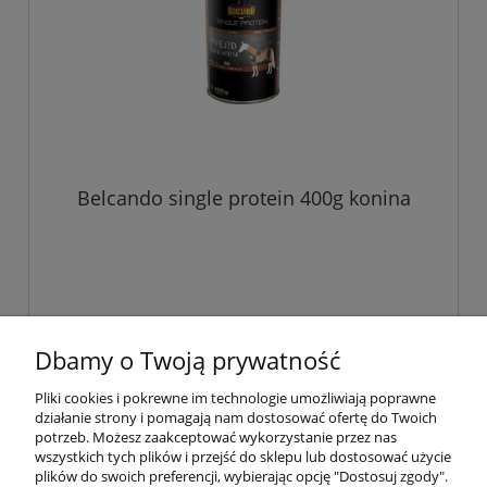
Belcando single protein 400g konina
Dbamy o Twoją prywatność
«
1
2
3
»
Pliki cookies i pokrewne im technologie umożliwiają poprawne
działanie strony i pomagają nam dostosować ofertę do Twoich
Pomoc
potrzeb. Możesz zaakceptować wykorzystanie przez nas
wszystkich tych plików i przejść do sklepu lub dostosować użycie
plików do swoich preferencji, wybierając opcję "Dostosuj zgody".
Moje konto