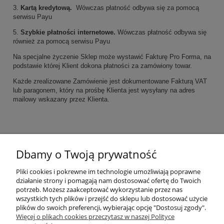
3.
Kartą kredytową.
Wówczas płatność odbywa się za pomocą
serwisu Payu
5.
Szybkie płatności internetowe.
Wówczas płatność odbywa się
również za pomocą serwisu Payu
Na specjalne życzenie Sklep może wystawić Fakturę Pro Forma, na
podstawie której Klient dokona płatności za zamówiony towar.
Każde zrealizowane Zamówienie jest dokumentowane Fakturą VAT
lub paragonem, który na prośbę Klienta jest wysyłany na adres
mailowy wskazany przez Klienta.
Pozdrawiamy
Dbamy o Twoją prywatność
zespół
Zoologicznej Hurtowni
Pliki cookies i pokrewne im technologie umożliwiają poprawne
działanie strony i pomagają nam dostosować ofertę do Twoich
Pomoc
potrzeb. Możesz zaakceptować wykorzystanie przez nas
wszystkich tych plików i przejść do sklepu lub dostosować użycie
plików do swoich preferencji, wybierając opcję "Dostosuj zgody".
Moje konto
Więcej o plikach cookies przeczytasz w naszej Polityce