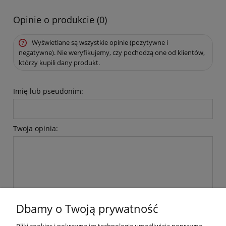
Opinie o produkcie (0)
Wyświetlane są wszystkie opinie (pozytywne i
negatywne). Nie weryfikujemy, czy pochodzą one od klientów,
którzy kupili dany produkt.
Imię lub pseudonim:
Twoja opinia:
wyślij
Dbamy o Twoją prywatność