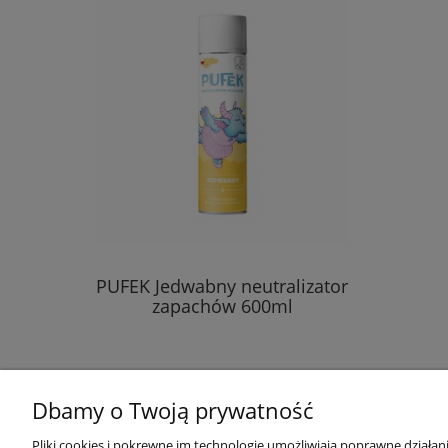
PUFEK Jedwabny neutralizator
zapachów 600ml
Dbamy o Twoją prywatność
Pomoc
Moje konto
Pliki cookies i pokrewne im technologie umożliwiają poprawne działa