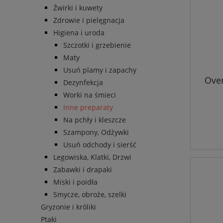
Żwirki i kuwety
Zdrowie i pielęgnacja
Higiena i uroda
Szczotki i grzebienie
Maty
Usuń plamy i zapachy
Over
Dezynfekcja
Worki na śmieci
Inne preparaty
Na pchły i kleszcze
Szampony, Odżywki
Usuń odchody i sierść
Legowiska, Klatki, Drzwi
Zabawki i drapaki
Miski i poidła
Smycze, obroże, szelki
Gryzonie i króliki
Ptaki