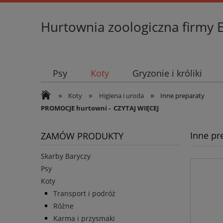
Hurtownia zoologiczna firmy 
Psy
Koty
Gryzonie i króliki
»
»
»
Koty
Higiena i uroda
Inne preparaty
PROMOCJE hurtowni -
CZYTAJ WIĘCEJ
Inne pr
ZAMÓW PRODUKTY
Skarby Baryczy
Psy
Koty
Transport i podróż
Różne
Karma i przysmaki