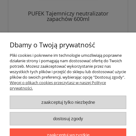
PUFEK Tajemniczy neutralizator
zapachów 600ml
Dbamy o Twoją prywatność
Pliki cookies i pokrewne im technologie umożliwiają poprawne
działanie strony i pomagają nam dostosować ofertę do Twoich
Pomoc
potrzeb. Możesz zaakceptować wykorzystanie przez nas
wszystkich tych plików i przejść do sklepu lub dostosować użycie
plików do swoich preferencji, wybierając opcję "Dostosuj zgody".
Moje konto
Więcej o plikach cookies przeczytasz w naszej Polityce
prywatności.
Płatności i dostawa
zaakceptuj tylko niezbędne
Informacje
dostosuj zgody
O nas
zaakceptuj wszystkie