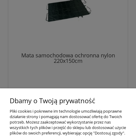
Mata samochodowa ochronna nylon
220x150cm
Dbamy o Twoją prywatność
«
1
2
3
4
»
Pliki cookies i pokrewne im technologie umożliwiają poprawne
działanie strony i pomagają nam dostosować ofertę do Twoich
Pomoc
potrzeb. Możesz zaakceptować wykorzystanie przez nas
wszystkich tych plików i przejść do sklepu lub dostosować użycie
plików do swoich preferencji, wybierając opcję "Dostosuj zgody".
Moje konto