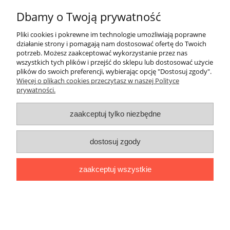
Dbamy o Twoją prywatność
Informacje
Pliki cookies i pokrewne im technologie umożliwiają poprawne
O nas
działanie strony i pomagają nam dostosować ofertę do Twoich
potrzeb. Możesz zaakceptować wykorzystanie przez nas
wszystkich tych plików i przejść do sklepu lub dostosować użycie
plików do swoich preferencji, wybierając opcję "Dostosuj zgody".
Stworzone przez Online-Art.pl
Więcej o plikach cookies przeczytasz w naszej Polityce
prywatności.
pokaż pełną wersję strony
Sklep internetowy Shoper.pl
zaakceptuj tylko niezbędne
dostosuj zgody
zaakceptuj wszystkie