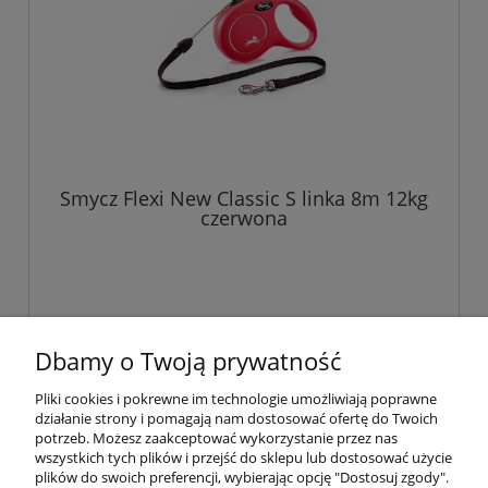
Smycz Flexi New Classic S linka 8m 12kg
czerwona
Dbamy o Twoją prywatność
«
1
2
3
»
Pliki cookies i pokrewne im technologie umożliwiają poprawne
działanie strony i pomagają nam dostosować ofertę do Twoich
Pomoc
potrzeb. Możesz zaakceptować wykorzystanie przez nas
wszystkich tych plików i przejść do sklepu lub dostosować użycie
plików do swoich preferencji, wybierając opcję "Dostosuj zgody".
Moje konto