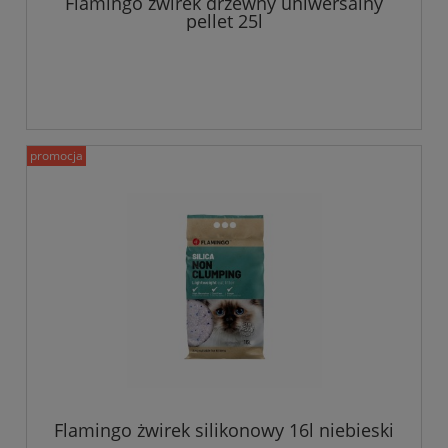
Flamingo żwirek drzewny uniwersalny
pellet 25l
promocja
Flamingo żwirek silikonowy 16l niebieski