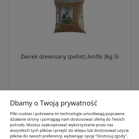
Żwirek drewniany (pellet) Amfik 3kg 5l
Dbamy o Twoją prywatność
«
1
2
»
Pliki cookies i pokrewne im technologie umożliwiają poprawne
działanie strony i pomagają nam dostosować ofertę do Twoich
Pomoc
potrzeb. Możesz zaakceptować wykorzystanie przez nas
wszystkich tych plików i przejść do sklepu lub dostosować użycie
plików do swoich preferencji, wybierając opcję "Dostosuj zgody".
Moje konto