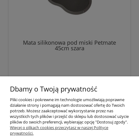
Mata silikonowa pod miski Petmate
45cm szara
Dbamy o Twoją prywatność
«
1
2
3
4
5
»
Pliki cookies i pokrewne im technologie umożliwiają poprawne
działanie strony i pomagają nam dostosować ofertę do Twoich
Pomoc
potrzeb. Możesz zaakceptować wykorzystanie przez nas
wszystkich tych plików i przejść do sklepu lub dostosować użycie
plików do swoich preferencji, wybierając opcję "Dostosuj zgody".
Moje konto
Więcej o plikach cookies przeczytasz w naszej Polityce
prywatności.
Płatności i dostawa