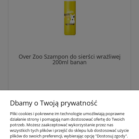
Over Zoo Szampon do sierści wrażliwej
200ml banan
Dbamy o Twoją prywatność
«
1
2
»
Pliki cookies i pokrewne im technologie umożliwiają poprawne
działanie strony i pomagają nam dostosować ofertę do Twoich
Pomoc
potrzeb. Możesz zaakceptować wykorzystanie przez nas
wszystkich tych plików i przejść do sklepu lub dostosować użycie
plików do swoich preferencji, wybierając opcję "Dostosuj zgody".
Moje konto