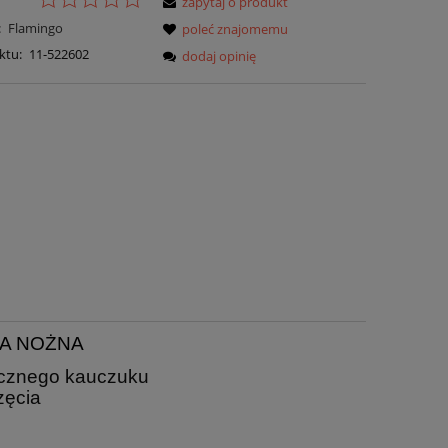
zapytaj o produkt
:
Flamingo
poleć znajomemu
ktu:
11-522602
dodaj opinię
KA NOŻNA
ycznego kauczuku
zęcia