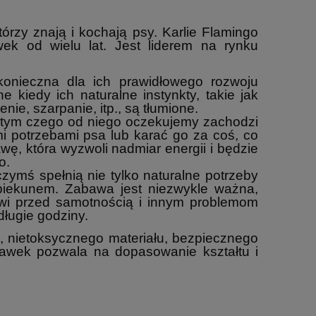
rzy znają i kochają psy. Karlie Flamingo
ek od wielu lat. Jest liderem na rynku
onieczna dla ich prawidłowego rozwoju
e kiedy ich naturalne instynkty, takie jak
ie, szarpanie, itp., są tłumione.
a tym czego od niego oczekujemy zachodzi
mi potrzebami psa lub karać go za coś, co
ę, która wyzwoli nadmiar energii i będzie
o.
zymś spełnią nie tylko naturalne potrzeby
piekunem. Zabawa jest niezwykle ważna,
owi przed samotnością i innym problemom
ługie godziny.
 nietoksycznego materiału, bezpiecznego
awek pozwala na dopasowanie kształtu i