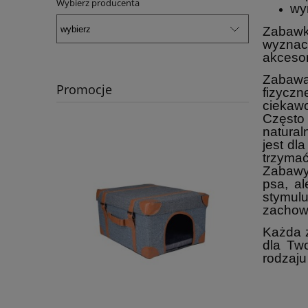
Wybierz producenta
wy
Zabawki
wyznac
akcesor
Zabawa
Promocje
fizyczn
ciekawo
Często 
natural
jest dl
trzymać
Zabawy 
psa, a
stymul
zachow
Każda 
dla Tw
rodzaju