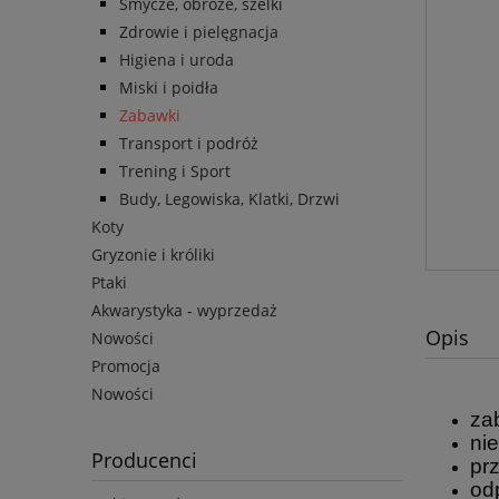
Smycze, obroże, szelki
Zdrowie i pielęgnacja
Higiena i uroda
Miski i poidła
Zabawki
Transport i podróż
Trening i Sport
Budy, Legowiska, Klatki, Drzwi
Koty
Gryzonie i króliki
Ptaki
Akwarystyka - wyprzedaż
Opis
Nowości
Promocja
Nowości
za
ni
Producenci
pr
o