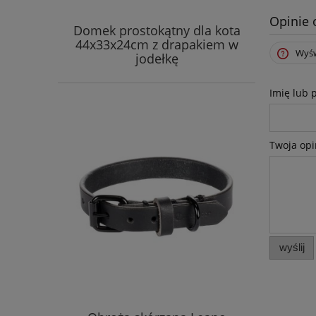
Opinie 
Domek prostokątny dla kota
44x33x24cm z drapakiem w
Wyśw
jodełkę
Imię lub 
Twoja opi
wyślij