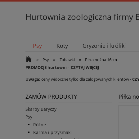
Hurtownia zoologiczna firmy 
Psy
Koty
Gryzonie i króliki
»
»
»
Psy
Zabawki
Piłka nożna 16cm
PROMOCJE hurtowni -
CZYTAJ WIĘCEJ
Uwaga:
ceny widoczne tylko dla zalogowanych klientów
- CZ
ZAMÓW PRODUKTY
Piłka n
Skarby Baryczy
Psy
Różne
Karma i przysmaki