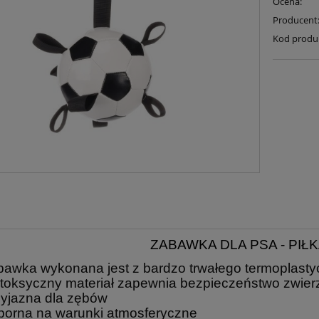
Ocena:
Producent
Kod produ
ZABAWKA DLA PSA - PIŁ
bawka wykonana jest z bardzo trwałego termoplast
etoksyczny materiał zapewnia bezpieczeństwo zwier
zyjazna dla zębów
dporna na warunki atmosferyczne