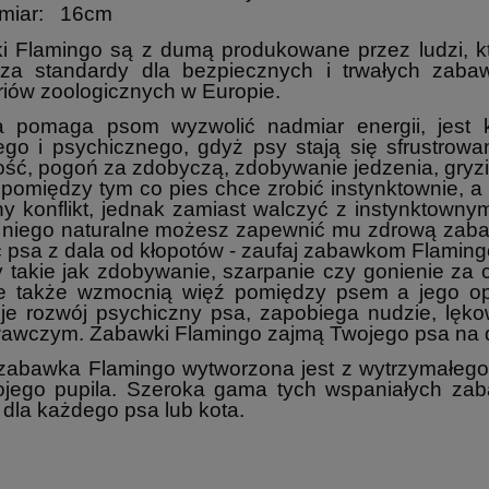
miar: 16cm
 Flamingo są z dumą produkowane przez ludzi, któ
za standardy dla bezpiecznych i trwałych zabaw
iów zoologicznych w Europie.
 pomaga psom wyzwolić nadmiar energii, jest k
ego i psychicznego, gdyż psy stają się sfrustrowan
ść, pogoń za zdobyczą, zdobywanie jedzenia, gryzien
pomiędzy tym co pies chce zrobić instynktownie, 
ny konflikt, jednak zamiast walczyć z instynktowny
a niego naturalne możesz zapewnić mu zdrową zabaw
 psa z dala od kłopotów - zaufaj zabawkom Flaming
takie jak zdobywanie, szarpanie czy gonienie za c
le także wzmocnią więź pomiędzy psem a jego o
uje rozwój psychiczny psa, zapobiega nudzie, lęk
awczym. Zabawki Flamingo zajmą Twojego psa na d
zabawka Flamingo wytworzona jest z wytrzymałego,
ojego pupila. Szeroka gama tych wspaniałych zab
 dla każdego psa lub kota.