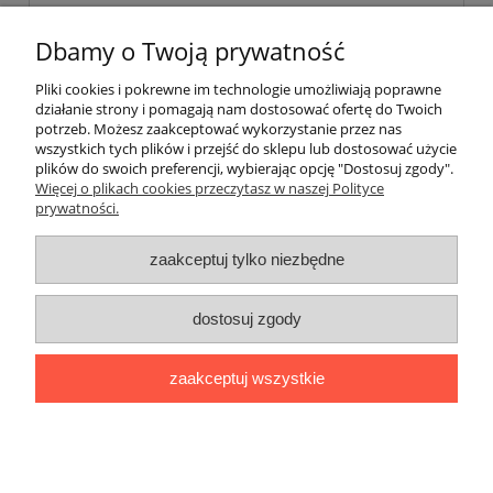
wyślij
Dbamy o Twoją prywatność
Pliki cookies i pokrewne im technologie umożliwiają poprawne
działanie strony i pomagają nam dostosować ofertę do Twoich
Pomoc
potrzeb. Możesz zaakceptować wykorzystanie przez nas
wszystkich tych plików i przejść do sklepu lub dostosować użycie
plików do swoich preferencji, wybierając opcję "Dostosuj zgody".
Moje konto
Więcej o plikach cookies przeczytasz w naszej Polityce
prywatności.
Płatności i dostawa
zaakceptuj tylko niezbędne
Informacje
dostosuj zgody
O nas
zaakceptuj wszystkie
Stworzone przez Online-Art.pl
pokaż pełną wersję strony