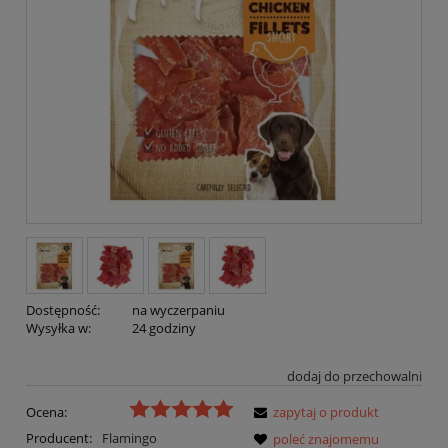
Dostępność:
na wyczerpaniu
Wysyłka w:
24 godziny
dodaj do przechowalni
Ocena:
zapytaj o produkt
Producent:
Flamingo
poleć znajomemu