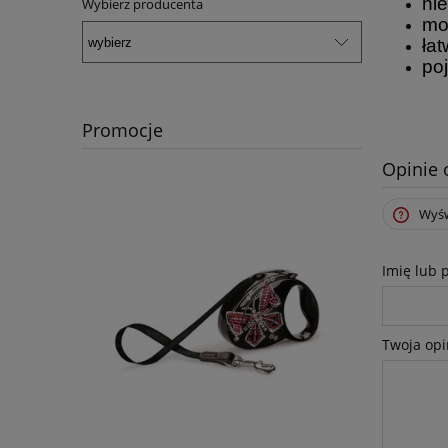
ni
Wybierz producenta
mo
ła
po
Promocje
Opinie 
Wyśw
Imię lub 
Twoja opi