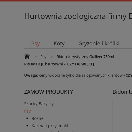
Hurtownia zoologiczna firmy 
Psy
Koty
Gryzonie i króliki
»
»
Psy
Bidon turystyczny Gulliver 750ml
PROMOCJE hurtowni -
CZYTAJ WIĘCEJ
Uwaga:
ceny widoczne tylko dla zalogowanych klientów
- CZ
ZAMÓW PRODUKTY
Bidon t
Skarby Baryczy
Psy
Różne
Karma i przysmaki