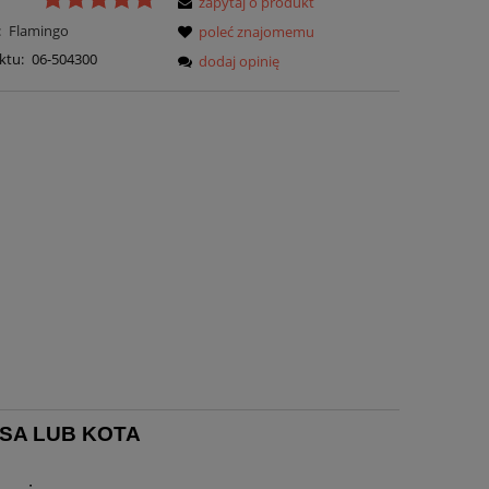
zapytaj o produkt
:
Flamingo
poleć znajomemu
ktu:
06-504300
dodaj opinię
SA LUB KOTA