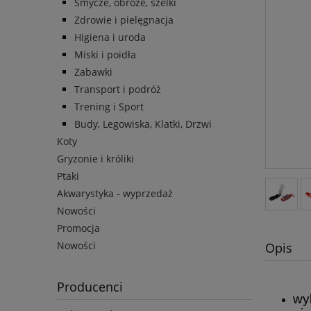
Smycze, obroże, szelki
Zdrowie i pielęgnacja
Higiena i uroda
Miski i poidła
Zabawki
Transport i podróż
Trening i Sport
Budy, Legowiska, Klatki, Drzwi
Koty
Gryzonie i króliki
Ptaki
Akwarystyka - wyprzedaż
Nowości
Promocja
Nowości
Opis
Producenci
wy