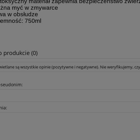
etoksyczny materiał zapewnia bezpieczeństwo zwie
żna myć w zmywarce
twa w obsłudze
jemność: 750ml
o produkcie (0)
ietlane są wszystkie opinie (pozytywne i negatywne). Nie weryfikujemy, czy
pseudonim:
nia: