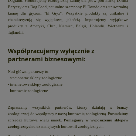
Dogland. Produkujemy ekologiczną karmę dla psów pod marką Dolina
Baryczy oraz Dog Food, naturalne szampony El Dorado oraz uniwersalną
karmę dla gryzoni "El Gryz". Wszystkie produkty są unikalne i
charakteryzują się wyjątkową jakością. Importujemy wyjątkowe
produkty z Ameryki, Chin, Niemiec, Belgii, Holandii, Wietnamu i
Tajlandii.
Współpracujemy wyłącznie z
partnerami biznesowymi:
Nasi główni partnerzy to:
- stacjonarne sklepy zoologiczne
- internetowe sklepy zoologiczne
- hurtownie zoologiczne
Zapraszamy wszystkich partnerów, którzy działają w branży
zoologicznej do współpracy z naszą hurtownią zoologiczną. Prowadzimy
sprzedaż hurtową wielu marek.
Pomagamy w wyposażeniu sklepów
zoologicznych
oraz mniejszych hurtownii zoologicznych.