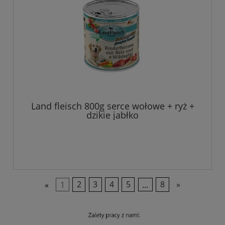
Land fleisch 800g serce wołowe + ryż +
dzikie jabłko
«
1
2
3
4
5
...
8
»