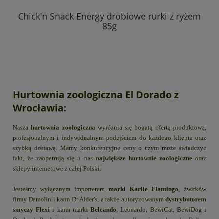
Chick'n Snack Energy drobiowe rurki z ryżem
85g
Hurtownia zoologiczna El Dorado z
Wrocławia:
Nasza
hurtownia zoologiczna
wyróżnia się bogatą ofertą produktową,
profesjonalnym i indywidualnym podejściem do każdego klienta oraz
szybką dostawą. Mamy konkurencyjne ceny o czym może świadczyć
fakt, że zaopatrują się u nas
największe hurtownie zoologiczne
oraz
sklepy internetowe z całej Polski.
Jesteśmy wyłącznym importerem
marki Karlie Flamingo
, żwirków
firmy Damolin i karm Dr Alder's, a także autoryzowanym
dystrybutorem
smyczy Flexi
i karm marki
Belcando
, Leonardo, BewiCat, BewiDog i