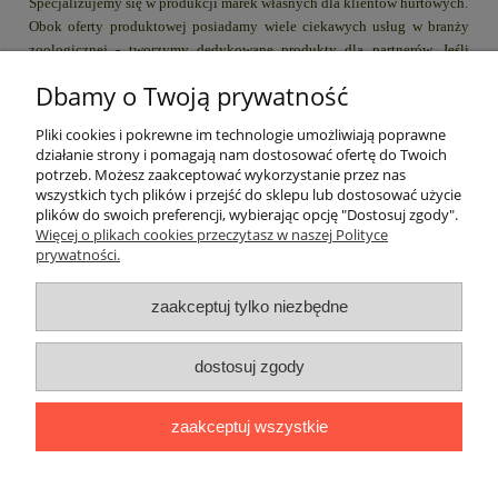
Specjalizujemy się w produkcji marek własnych dla klientów hurtowych.
Obok oferty produktowej posiadamy wiele ciekawych usług w branży
zoologicznej - tworzymy dedykowane produkty dla partnerów. Jeśli
chcielibyście dodać do swojej oferty np karmę dla psa lub żwirek dla
Dbamy o Twoją prywatność
kota z waszą marką (opakowanie + logo) to zapraszamy do kontaktu.
Pliki cookies i pokrewne im technologie umożliwiają poprawne
działanie strony i pomagają nam dostosować ofertę do Twoich
Pomoc
potrzeb. Możesz zaakceptować wykorzystanie przez nas
wszystkich tych plików i przejść do sklepu lub dostosować użycie
plików do swoich preferencji, wybierając opcję "Dostosuj zgody".
Moje konto
Więcej o plikach cookies przeczytasz w naszej Polityce
prywatności.
Płatności i dostawa
zaakceptuj tylko niezbędne
Informacje
dostosuj zgody
O nas
zaakceptuj wszystkie
Stworzone przez Online-Art.pl