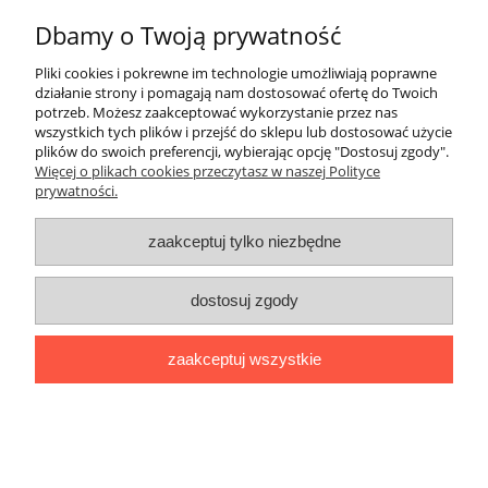
Płatności i dostawa
Dbamy o Twoją prywatność
Informacje
Pliki cookies i pokrewne im technologie umożliwiają poprawne
działanie strony i pomagają nam dostosować ofertę do Twoich
potrzeb. Możesz zaakceptować wykorzystanie przez nas
O nas
wszystkich tych plików i przejść do sklepu lub dostosować użycie
plików do swoich preferencji, wybierając opcję "Dostosuj zgody".
Więcej o plikach cookies przeczytasz w naszej Polityce
prywatności.
Stworzone przez Online-Art.pl
zaakceptuj tylko niezbędne
pokaż pełną wersję strony
Sklep internetowy Shoper.pl
dostosuj zgody
zaakceptuj wszystkie