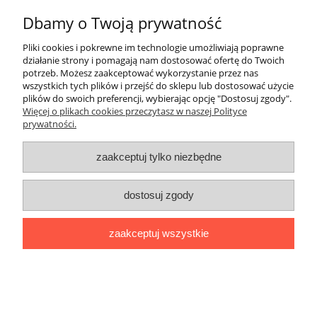
Płatności i dostawa
Dbamy o Twoją prywatność
Informacje
Pliki cookies i pokrewne im technologie umożliwiają poprawne
działanie strony i pomagają nam dostosować ofertę do Twoich
potrzeb. Możesz zaakceptować wykorzystanie przez nas
O nas
wszystkich tych plików i przejść do sklepu lub dostosować użycie
plików do swoich preferencji, wybierając opcję "Dostosuj zgody".
Więcej o plikach cookies przeczytasz w naszej Polityce
prywatności.
Stworzone przez Online-Art.pl
zaakceptuj tylko niezbędne
pokaż pełną wersję strony
Sklep internetowy Shoper.pl
dostosuj zgody
zaakceptuj wszystkie