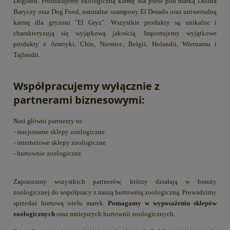
Dogland. Produkujemy ekologiczną karmę dla psów pod marką Dolina
Baryczy oraz Dog Food, naturalne szampony El Dorado oraz uniwersalną
karmę dla gryzoni "El Gryz". Wszystkie produkty są unikalne i
charakteryzują się wyjątkową jakością. Importujemy wyjątkowe
produkty z Ameryki, Chin, Niemiec, Belgii, Holandii, Wietnamu i
Tajlandii.
Współpracujemy wyłącznie z
partnerami biznesowymi:
Nasi główni partnerzy to:
- stacjonarne sklepy zoologiczne
- internetowe sklepy zoologiczne
- hurtownie zoologiczne
Zapraszamy wszystkich partnerów, którzy działają w branży
zoologicznej do współpracy z naszą hurtownią zoologiczną. Prowadzimy
sprzedaż hurtową wielu marek.
Pomagamy w wyposażeniu sklepów
zoologicznych
oraz mniejszych hurtownii zoologicznych.