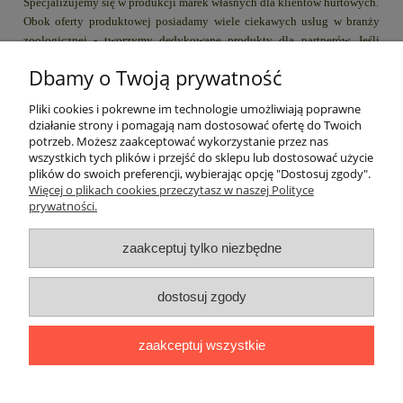
Specjalizujemy się w produkcji marek własnych dla klientów hurtowych.
Obok oferty produktowej posiadamy wiele ciekawych usług w branży
zoologicznej - tworzymy dedykowane produkty dla partnerów. Jeśli
chcielibyście dodać do swojej oferty np karmę dla psa lub żwirek dla
Dbamy o Twoją prywatność
kota z waszą marką (opakowanie + logo) to zapraszamy do kontaktu.
Pliki cookies i pokrewne im technologie umożliwiają poprawne
działanie strony i pomagają nam dostosować ofertę do Twoich
Pomoc
potrzeb. Możesz zaakceptować wykorzystanie przez nas
wszystkich tych plików i przejść do sklepu lub dostosować użycie
plików do swoich preferencji, wybierając opcję "Dostosuj zgody".
Moje konto
Więcej o plikach cookies przeczytasz w naszej Polityce
prywatności.
Płatności i dostawa
zaakceptuj tylko niezbędne
Informacje
dostosuj zgody
O nas
zaakceptuj wszystkie
Stworzone przez Online-Art.pl