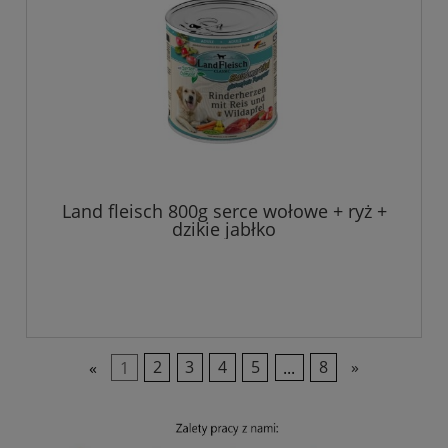
Land fleisch 800g serce wołowe + ryż +
dzikie jabłko
«
1
2
3
4
5
...
8
»