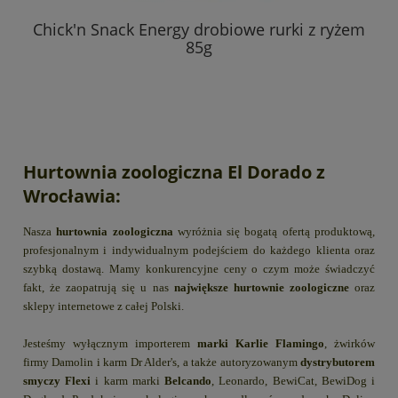
Chick'n Snack Energy drobiowe rurki z ryżem
85g
Hurtownia zoologiczna El Dorado z
Wrocławia:
Nasza
hurtownia zoologiczna
wyróżnia się bogatą ofertą produktową,
profesjonalnym i indywidualnym podejściem do każdego klienta oraz
szybką dostawą. Mamy konkurencyjne ceny o czym może świadczyć
fakt, że zaopatrują się u nas
największe hurtownie zoologiczne
oraz
sklepy internetowe z całej Polski.
Jesteśmy wyłącznym importerem
marki Karlie Flamingo
, żwirków
firmy Damolin i karm Dr Alder's, a także autoryzowanym
dystrybutorem
smyczy Flexi
i karm marki
Belcando
, Leonardo, BewiCat, BewiDog i