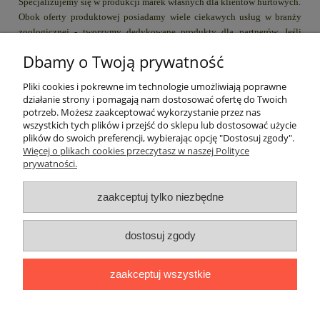
Specjalizujemy się w produkcji marek własnych dla klientów hurtowych.
Obok oferty produktowej posiadamy wiele ciekawych usług w branży
zoologicznej - tworzymy dedykowane produkty dla partnerów. Jeśli
chcielibyście dodać do swojej oferty np karmę dla psa lub żwirek dla
Dbamy o Twoją prywatność
kota z waszą marką (opakowanie + logo) to zapraszamy do kontaktu.
Pliki cookies i pokrewne im technologie umożliwiają poprawne
działanie strony i pomagają nam dostosować ofertę do Twoich
Pomoc
potrzeb. Możesz zaakceptować wykorzystanie przez nas
wszystkich tych plików i przejść do sklepu lub dostosować użycie
plików do swoich preferencji, wybierając opcję "Dostosuj zgody".
Moje konto
Więcej o plikach cookies przeczytasz w naszej Polityce
prywatności.
Płatności i dostawa
zaakceptuj tylko niezbędne
Informacje
dostosuj zgody
O nas
zaakceptuj wszystkie
Stworzone przez Online-Art.pl