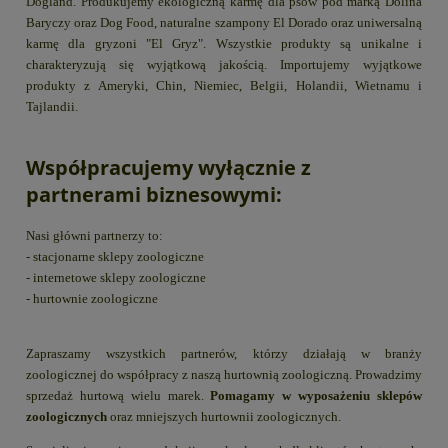
Dogland. Produkujemy ekologiczną karmę dla psów pod marką Dolina
Baryczy oraz Dog Food, naturalne szampony El Dorado oraz uniwersalną
karmę dla gryzoni "El Gryz". Wszystkie produkty są unikalne i
charakteryzują się wyjątkową jakością. Importujemy wyjątkowe
produkty z Ameryki, Chin, Niemiec, Belgii, Holandii, Wietnamu i
Tajlandii.
Współpracujemy wyłącznie z
partnerami biznesowymi:
Nasi główni partnerzy to:
- stacjonarne sklepy zoologiczne
- internetowe sklepy zoologiczne
- hurtownie zoologiczne
Zapraszamy wszystkich partnerów, którzy działają w branży
zoologicznej do współpracy z naszą hurtownią zoologiczną. Prowadzimy
sprzedaż hurtową wielu marek.
Pomagamy w wyposażeniu sklepów
zoologicznych
oraz mniejszych hurtownii zoologicznych.