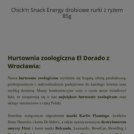
Chick'n Snack Energy drobiowe rurki z ryżem
85g
Hurtownia zoologiczna El Dorado z
Wrocławia:
Nasza
hurtownia zoologiczna
wyróżnia się bogatą ofertą produktową,
profesjonalnym i indywidualnym podejściem do każdego klienta oraz
szybką dostawą. Mamy konkurencyjne ceny o czym może świadczyć
fakt, że zaopatrują się u nas
największe hurtownie zoologiczne
oraz
sklepy internetowe z całej Polski.
Jesteśmy wyłącznym importerem
marki Karlie Flamingo
, żwirków
firmy Damolin i karm Dr Alder's, a także autoryzowanym
dystrybutorem
smyczy Flexi
i karm marki
Belcando
, Leonardo, BewiCat, BewiDog i