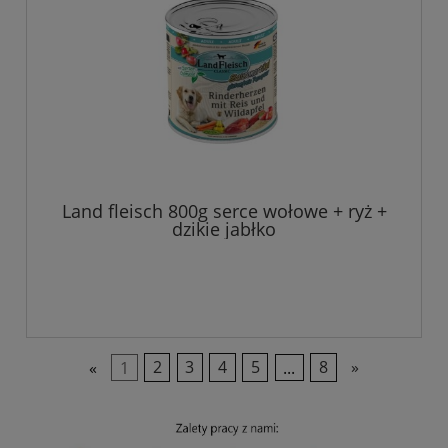
Land fleisch 800g serce wołowe + ryż +
dzikie jabłko
«
1
2
3
4
5
...
8
»